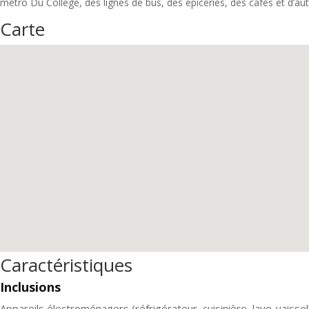
métro Du College, des lignes de bus, des épiceries, des cafés et d’a
Carte
Caractéristiques
Inclusions
Appareils électroménagers (réfrigérateur, cuisinière, lave-vaissell