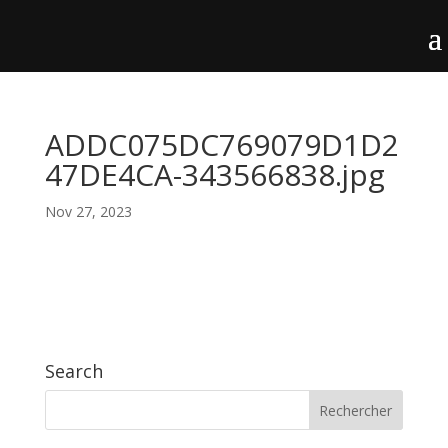
ADDC075DC769079D1D2
47DE4CA-343566838.jpg
Nov 27, 2023
Search