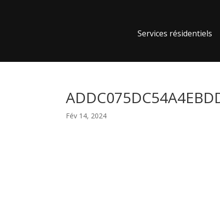
Services résidentiels
ADDC075DC54A4EBDD6
Fév 14, 2024