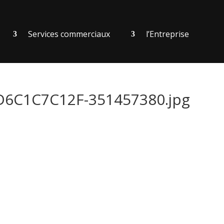
Services commerciaux
l’Entreprise
C1C7C12F-351457380.jpg