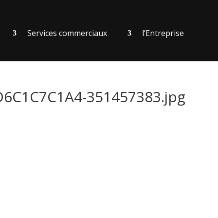
Services commerciaux
l’Entreprise
C1C7C1A4-351457383.jpg