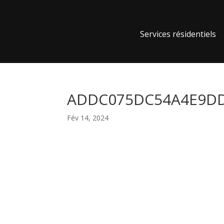
Services résidentiels
ADDC075DC54A4E9DD6
Fév 14, 2024